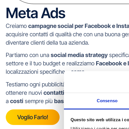
Meta Ads
Creiamo
campagne social per Facebook e Ins
acquisire contatti di qualità che con una buona g
diventare clienti della tua azienda.
Partiamo con una
social media strategy
specifica
settore e il tuo budget e realizziamo
Facebook e 
localizzazioni specifiche – come
Testiamo ogni pubblicità per migliorare l’efficacia
ottenere nuovi
contatti qualificati
in modo costa
a
costi
sempre più
bassi
.
Consenso
Voglio Farlo!
Questo sito web utilizza i c
Utilizziamo i cookie per perso