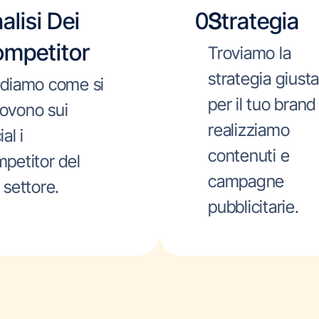
alisi Dei
03
Strategia
mpetitor
Troviamo la
strategia giust
diamo come si
per il tuo brand
ovono sui
realizziamo
al i
contenuti e
petitor del
campagne
 settore.
pubblicitarie.