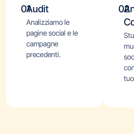
01
Audit
02
An
Co
Analizziamo le
pagine social e le
Stu
campagne
mu
precedenti.
soci
com
tuo