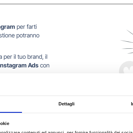
tagram
per farti
estione potranno
 per il tuo brand, il
Instagram Ads
con
 delle campagne e farti
nte nel tempo e
Dettagli
ookie
nalizzare contenuti ed annunci, per fornire funzionalità dei socia