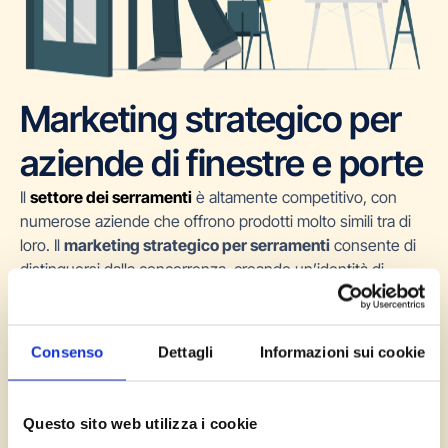
Marketing strategico per
aziende di finestre e porte
Il
settore dei serramenti
è altamente competitivo, con
numerose aziende che offrono prodotti molto simili tra di
loro. Il
marketing strategico per serramenti
consente di
distinguersi dalla concorrenza, creando un’identità di
marca unica e comunicando i vantaggi dei propri prodotti.
Da anni lavoriamo con
aziende nel settore dei serramenti
e sappiamo esattamente dalla A alla Z come portarti clienti.
Consenso
Dettagli
Informazioni sui cookie
Prenota una Chiamata Conoscitiva
Questo sito web utilizza i cookie