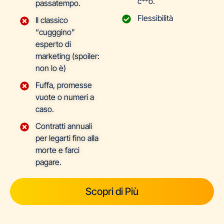
c**o.
passatempo.
Flessibilità
Il classico
“cugggino”
esperto di
marketing (spoiler:
non lo è)
Fuffa, promesse
vuote o numeri a
caso.
Contratti annuali
per legarti fino alla
morte e farci
pagare.
Scopri di Più